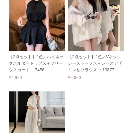
【2点セット】2色／ハイネッ
【2点セット】2色／Vネック
クホルタートップス＋プリー
レーストップス＋レースデザ
ツスカート ・7456
イン袖ブラウス ・13877
¥4,960
¥6,960