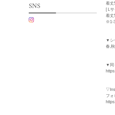
SNS
着丈5
[ L
着丈5
※1
▼シ
春,秋
▼同
http
▽I
フォ
https