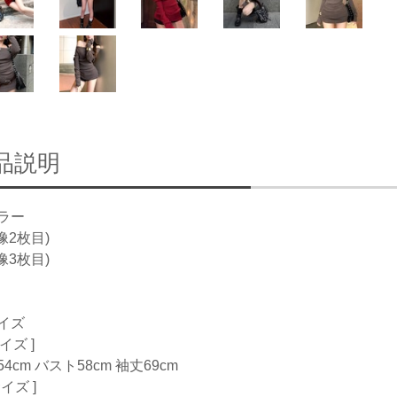
品説明
ラー
像2枚目)
像3枚目)
イズ
サイズ ]
4cm バスト58cm 袖丈69cm
サイズ ]