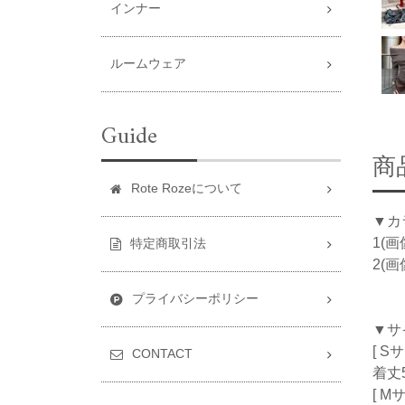
インナー
ルームウェア
Guide
商
Rote Rozeについて
▼カ
1(画
特定商取引法
2(画
プライバシーポリシー
▼サ
[ S
CONTACT
着丈5
[ M