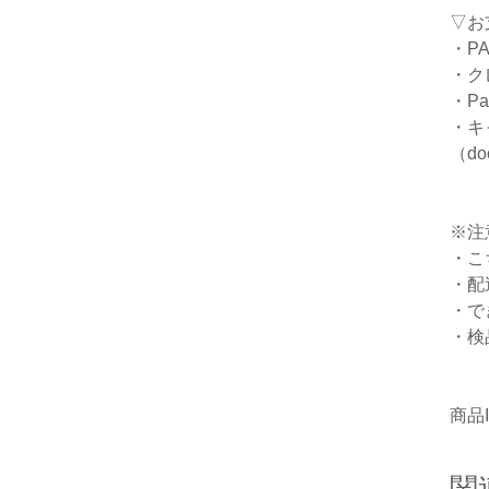
▽お
・PA
・ク
・Pa
・キ
（doc
※注
・こ
・配
・で
・検
商品I