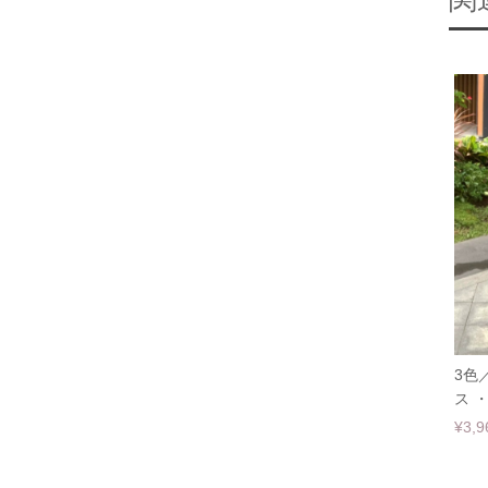
関
3色
ス ・
¥3,9