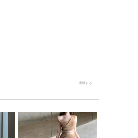
。
通報する