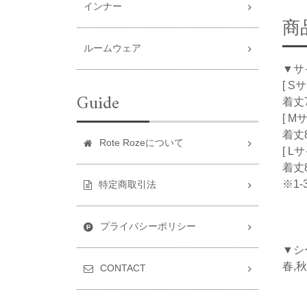
インナー
商
ルームウェア
▼サ
[ S
Guide
着丈7
[ M
着丈8
Rote Rozeについて
[ L
着丈8
※1
特定商取引法
プライバシーポリシー
▼シ
春,秋
CONTACT