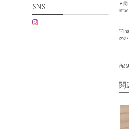
SNS
▼同
http
▽I
次の
商品I
関