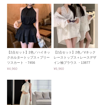
【2点セット】2色／ハイネッ
【2点セット】2色／Vネック
クホルタートップス＋プリー
レーストップス＋レースデザ
ツスカート ・7456
イン袖ブラウス ・13877
¥4,960
¥6,960