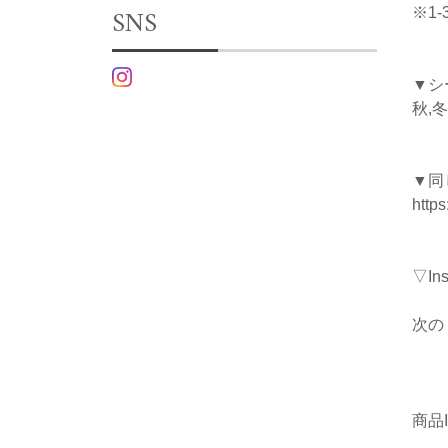
SNS
※1
▼シ
秋,冬
▼同
http
▽I
次の
商品I