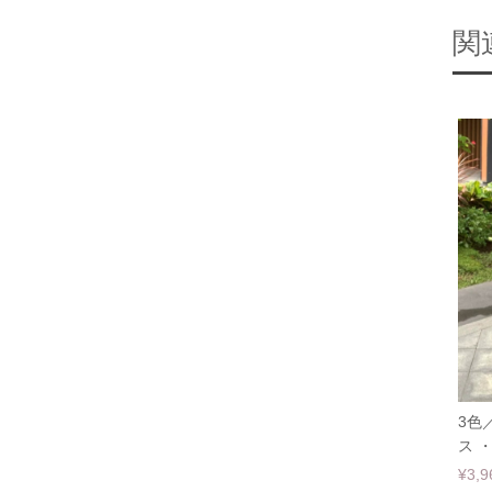
関
3色
ス ・
¥3,9