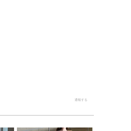
。
通報する