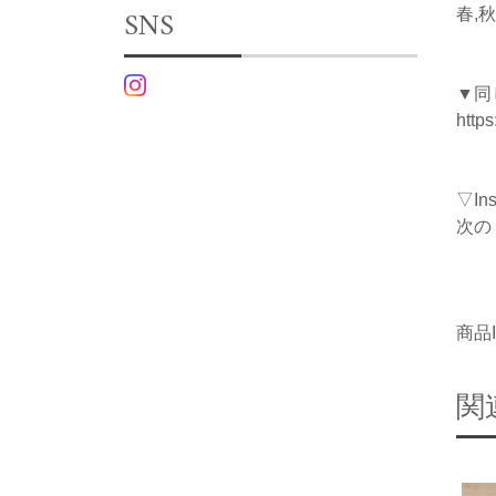
SNS
春,秋
▼同
http
▽I
次の
商品I
関