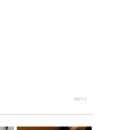
。
通報する