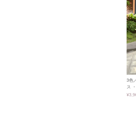
3色
ス ・
¥3,9