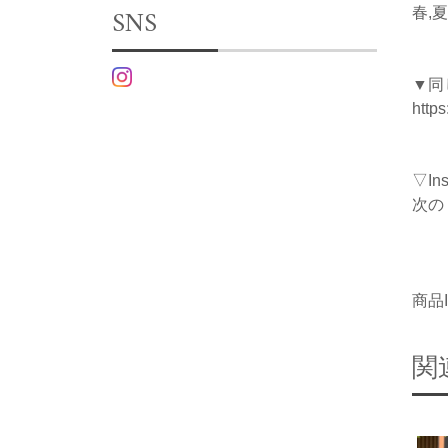
SNS
春,夏
▼同
http
▽I
次の
商品I
関