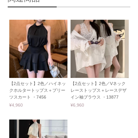
【2点セット】2色／ハイネッ
【2点セット】2色／Vネック
クホルタートップス＋プリー
レーストップス＋レースデザ
ツスカート ・7456
イン袖ブラウス ・13877
¥4,960
¥6,960