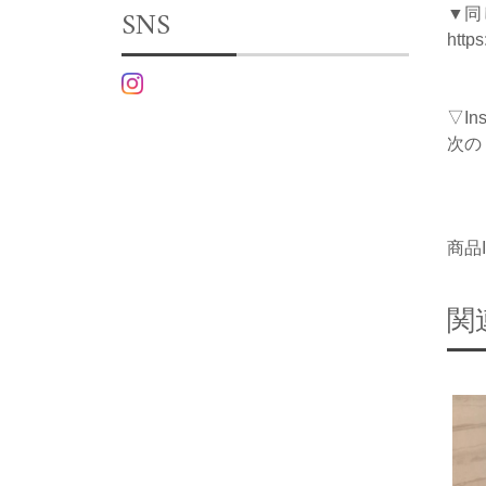
SNS
▼同
http
▽I
次の
商品I
関