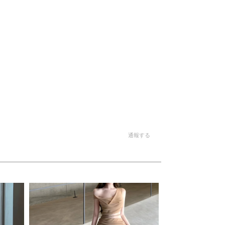
。
通報する