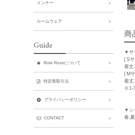
インナー
ルームウェア
商
Guide
▼サ
[ S
Rote Rozeについて
着丈1
[ M
着丈1
特定商取引法
※1
プライバシーポリシー
▼シ
春,夏
CONTACT