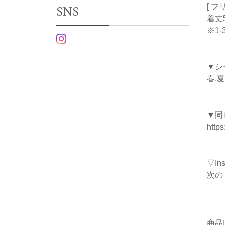
SNS
[ フ
着丈5
※1
▼シ
春,夏
▼同
http
▽I
次の
商品I