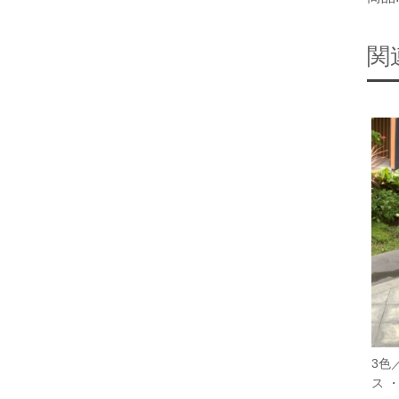
関
3色
ス ・