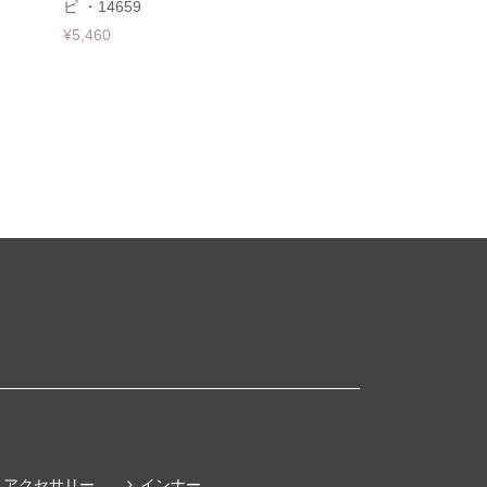
ピ ・14659
¥5,460
アクセサリー
インナー