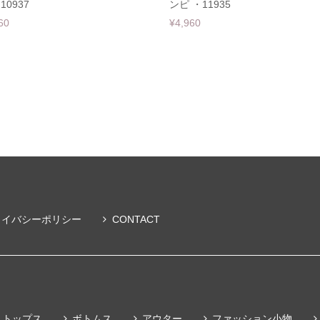
10937
ンピ ・11935
60
¥4,960
ライバシーポリシー
CONTACT
トップス
ボトムス
アウター
ファッション小物