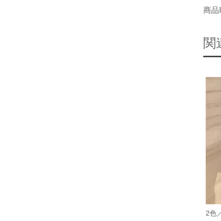
商品I
関
2色