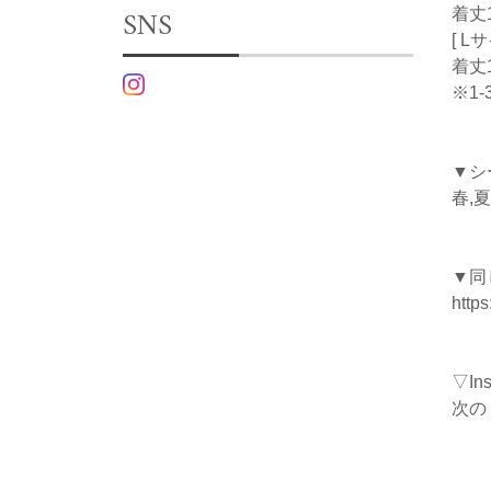
SNS
着丈1
[ L
着丈1
※1
▼シ
春,夏
▼同
http
▽I
次の