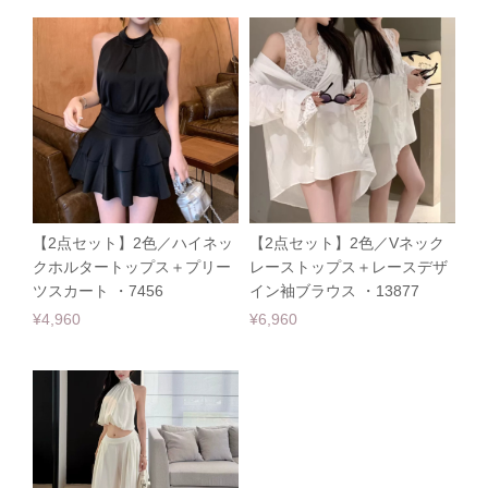
【2点セット】2色／ハイネッ
【2点セット】2色／Vネック
クホルタートップス＋プリー
レーストップス＋レースデザ
ツスカート ・7456
イン袖ブラウス ・13877
¥4,960
¥6,960