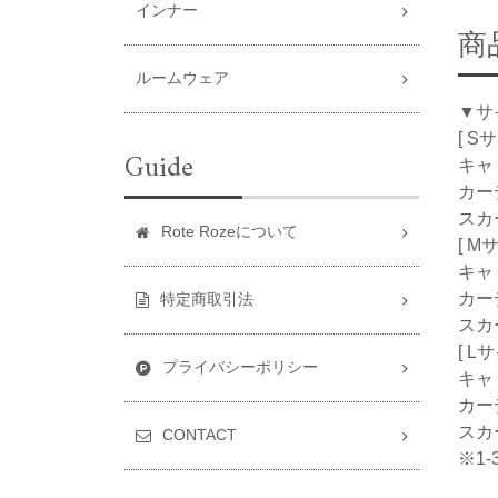
インナー
商
ルームウェア
▼サ
[ S
Guide
キャ
カーデ
スカ
Rote Rozeについて
[ M
キャ
カーデ
特定商取引法
スカ
[ L
プライバシーポリシー
キャ
カーデ
スカ
CONTACT
※1