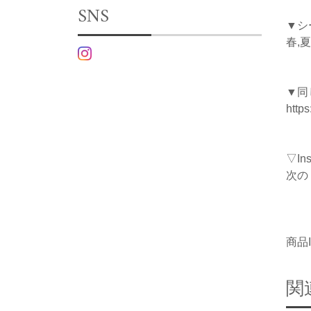
SNS
▼シ
春,夏
▼同
http
▽I
次の
商品I
関