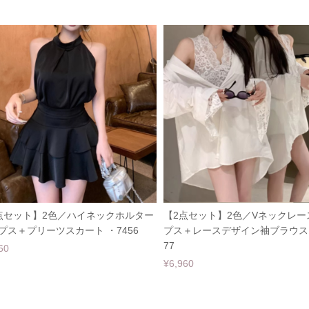
点セット】2色／ハイネックホルター
【2点セット】2色／Vネックレー
プス＋プリーツスカート ・7456
プス＋レースデザイン袖ブラウス 
77
60
¥6,960