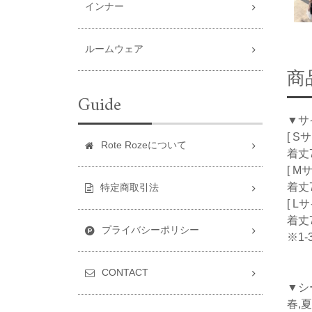
インナー
ルームウェア
商
Guide
▼サ
[ S
Rote Rozeについて
着丈7
[ M
着丈7
特定商取引法
[ L
着丈7
プライバシーポリシー
※1
CONTACT
▼シ
春,夏