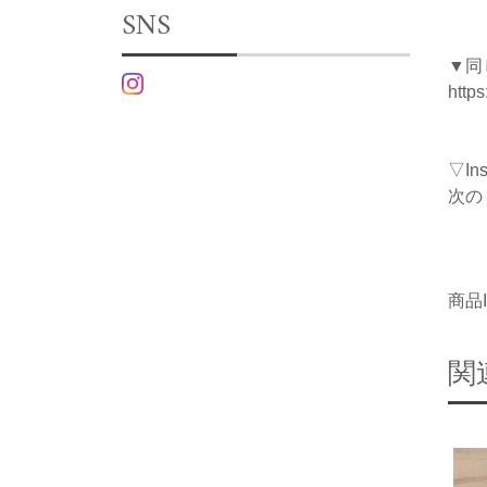
SNS
▼同
http
▽I
次の
商品I
関