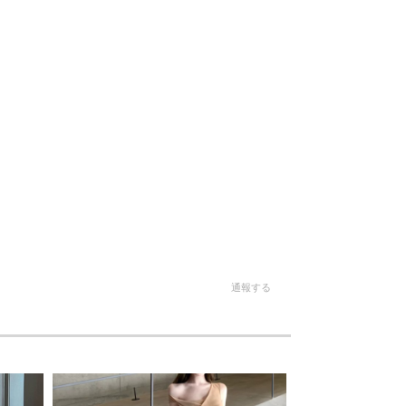
。
通報する