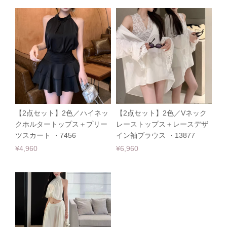
【2点セット】2色／ハイネッ
【2点セット】2色／Vネック
クホルタートップス＋プリー
レーストップス＋レースデザ
ツスカート ・7456
イン袖ブラウス ・13877
¥4,960
¥6,960