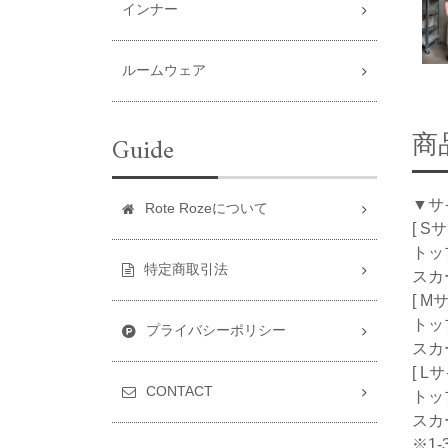
インナー
ルームウェア
商
Guide
▼サ
Rote Rozeについて
[ S
トッ
特定商取引法
スカ
[ M
トッ
プライバシーポリシー
スカ
[ L
CONTACT
トッ
スカ
※1