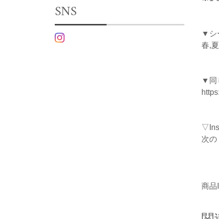
SNS
▼シ
春,夏
▼同
http
▽I
次の
商品I