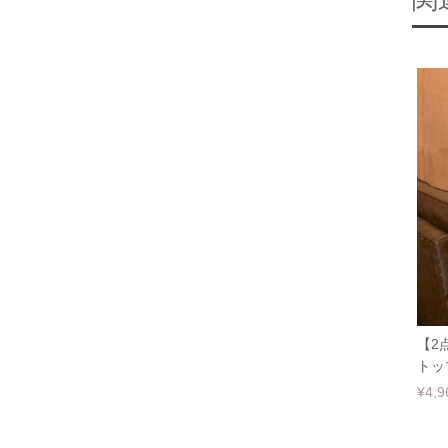
関
【2
トッ
¥4,9