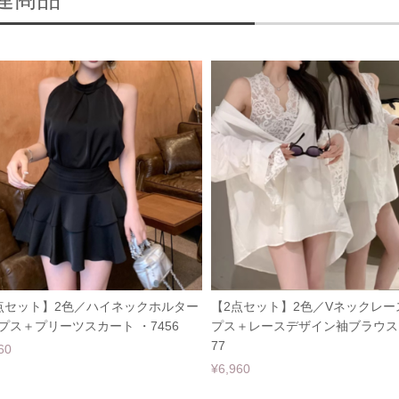
連商品
点セット】2色／ハイネックホルター
【2点セット】2色／Vネックレー
プス＋プリーツスカート ・7456
プス＋レースデザイン袖ブラウス 
77
60
¥6,960