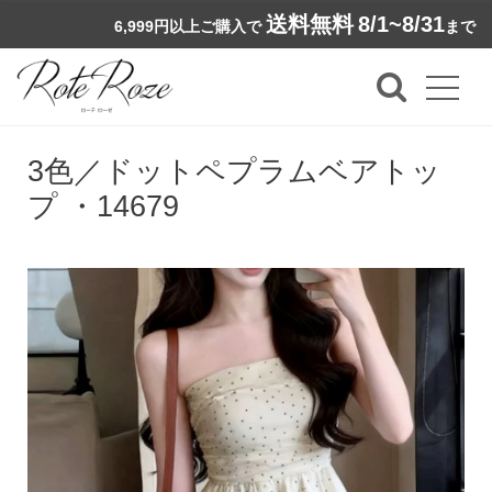
送料無料
8/1~8/31
6,999円以上ご購入で
まで
3色／ドットペプラムベアトッ
プ ・14679