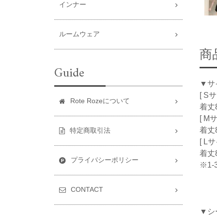
インナー
ルームウェア
商
Guide
▼サ
[ S
Rote Rozeについて
着丈8
[ M
着丈8
特定商取引法
[ L
着丈8
プライバシーポリシー
※1
CONTACT
▼シ