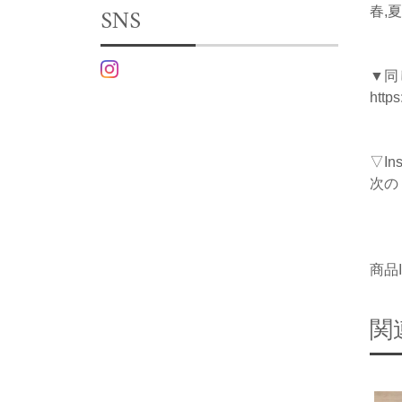
SNS
春,夏
▼同
http
▽I
次の
商品I
関