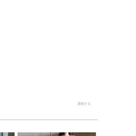
。
通報する