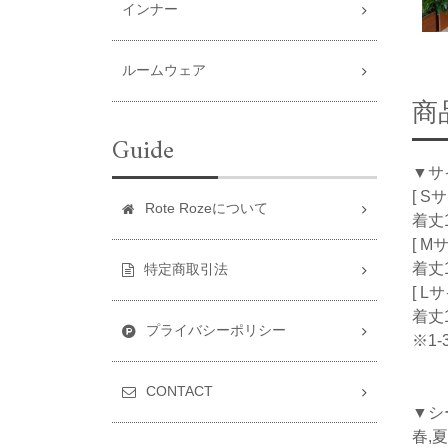
インナー
ルームウェア
商
Guide
▼サ
[ S
Rote Rozeについて
着丈1
[ M
着丈1
特定商取引法
[ L
着丈1
プライバシーポリシー
※1
CONTACT
▼シ
春,夏