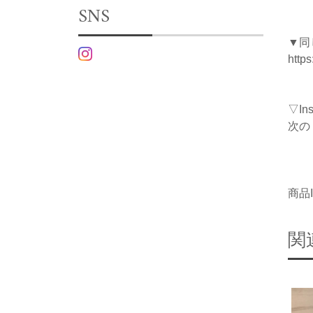
SNS
▼同
http
▽I
次の
商品I
関