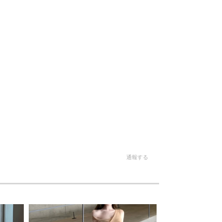
。
通報する