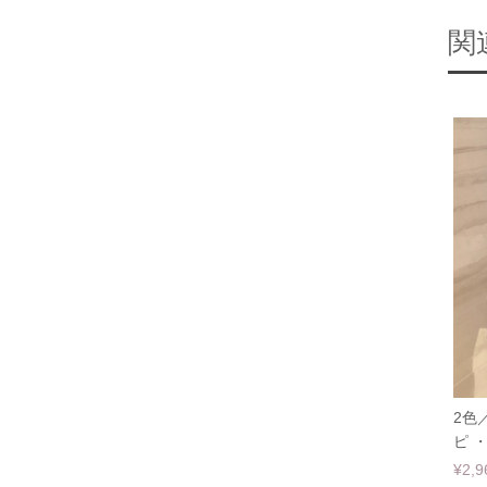
関
2色
ピ ・
¥2,9