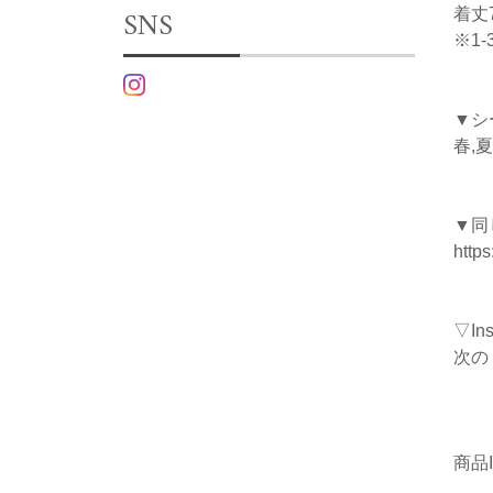
SNS
着丈7
※1
▼シ
春,夏
▼同
http
▽I
次の
商品I