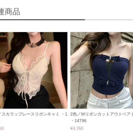
連商品
／スカラップレースリボンキャミ ・1
2色／Wリボンカットアウトベア
2
・14796
60
¥4,760