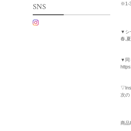
SNS
※1
▼シ
春,夏
▼同
http
▽I
次の
商品I