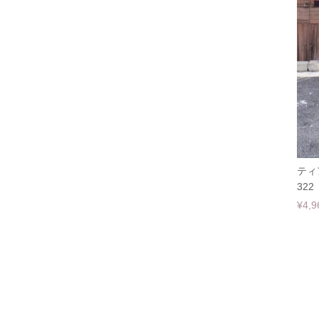
ティ
322
¥4,9