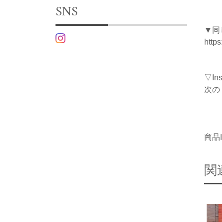
SNS
▼同
http
▽I
次の
商品I
関