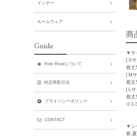
インナー
ルームウェア
商
Guide
▼サ
[ S
Rote Rozeについて
着丈5
[ M
着丈5
特定商取引法
[ L
着丈5
プライバシーポリシー
※1
CONTACT
▼シ
春,夏