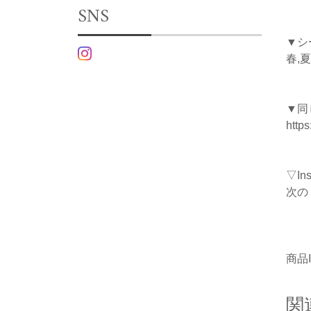
SNS
▼シ
春,夏
▼同
http
▽I
次の
商品I
関