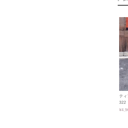
ティ
322
¥4,9