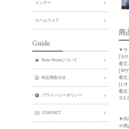
インナー
ルームウェア
商
Guide
▼サ
[ S
Rote Rozeについて
着丈1
[ M
着丈1
特定商取引法
[ L
着丈1
プライバシーポリシー
※1
CONTACT
▼内
※商